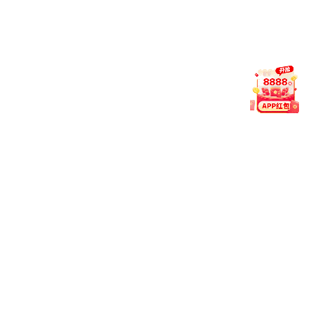
用...
MK体育官方平台 - MK SPORTS中文
官网 站点地图
为访客与搜索引擎提供的 MK体育官方平台 - MK
SPORTS中文官网 结构化站内链接。
首页
App下载
关于我们
隐私政策
用户协议
XML站点地图
RSS 订阅
栏目速览
体育看点
橄榄球爱好者
签名收藏