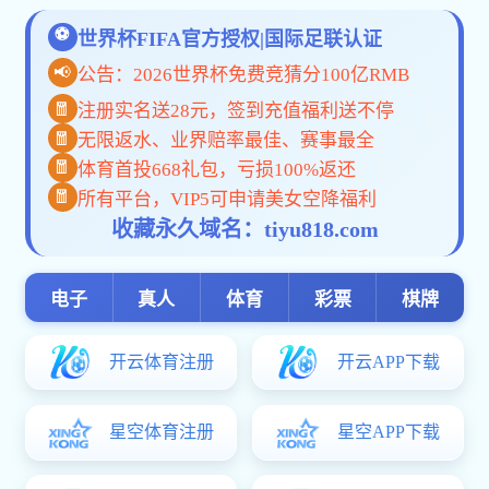
技术创新驱动赛事服务升级
阿拉维斯对话皇家贝蒂斯，角球第一落点值得关注
2026-08-07
西甲现代门将新赛季观察：高空球控制与站位选择
2026-08-07
门兴格拉德巴赫赛季主线：场地宽度利用与边后卫身
后保
2026-08-07