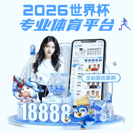
MK体育官方平台 - MK SPORTS中文官网
· 数据平台
MK体育官方...
MK体育官方平...
赛事服务专家...
体育看点
橄榄球爱好者
签名收藏
MK体育官方平台 -
MK SPORTS中文官
网
我们相信，体育的魅力在于连接。MK体育官方
平台 - MK SPORTS中文 连接球迷与比赛，连
接数据与洞察，连接热爱与陪伴。
赛事服务专家...