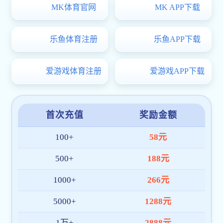
商业价值被英超超车，但皇马的胜利证明：顶级球员和
经典对决，才是联赛的生命力。据德勤报告，2025年西
甲全球转播收入增长12%，其中皇马比赛的付费用户占
比达40%。这场雨战封神，正是西甲重返巅峰的催化
剂。
展望未来，皇马将在3月第二回合客场挑战曼城，手握
1-0优势。卡马文加表示：“雨战只是开始，我们会专注
决赛。”若皇马晋级，他们将可能在半决赛遭遇拜仁或巴
黎。而曼城若翻盘，瓜迪奥拉必须解决中场失控问题。
无论结果如何，卡马文加已在这场雨战中证明：他不仅
是未来，更是现在。
回头再看这场雨战，它超越了单一比赛的意义。它向世
界展示，西甲联赛依然能孕育“名场面”，皇马依然能铸
造“封神”。卡马文加的转身凌空，或许不会像C罗的倒钩
或梅西的连过五人那样永恒，但它在暴雨中的闪光，却
足以照亮皇马的决赛之路。足球的魅力，不就在于这不
可预测的雨中奇迹吗？