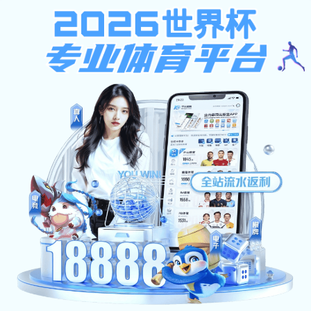
MK体育官方平台 - MK SPORTS中文官网
· 数据平台
MK体育官方...
MK体育官方平...
赛事服务专家...
体育看点
橄榄球爱好者
签名收藏
体育看点资讯 #13253
当暴雨如注，泥水飞溅，伯纳乌的夜空被闪电撕裂，足
球在这片绿茵上被重新定义。2025年2月12日凌晨，欧
冠淘汰赛附加赛首回合，皇马在主场迎战曼城。这场被
球迷称为“西甲名场面”的对决，没有梅西C罗的黄金时
代，却有卡马文加在雨中封神的传奇。这位22岁的法国
中场，以一次惊世骇俗的转身凌空抽射，击碎曼城的防
线，也将皇马推向了决赛的轨道。但更令人震撼的是，
这场雨战不仅重塑了皇马的命运，更映射出西甲联赛在
新时代的坚韧与荣耀。下面，让我们细数这场雨中史诗
的每一刻。
比赛开场仅30分钟，马德里的天空便撕开一道口子，暴