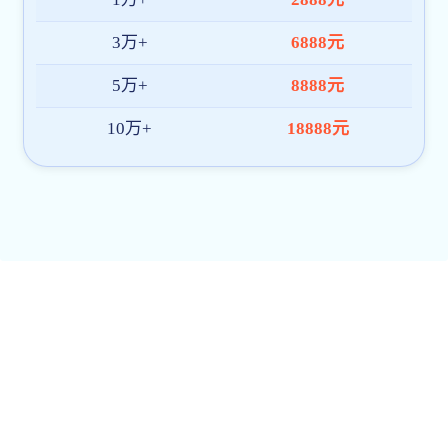
上一篇：
布努面对苏格兰扑点能力是否影响
下一篇：
日本队南野拓实对阵突尼斯一对一
内容审核标准
阿拉维斯对话皇家贝蒂斯
西甲现代门将新赛季观察
门兴格拉德巴赫赛季主线
马拉加新赛季课题：如何处
西甲球队故事：西班牙人从
英冠防线漏洞背后：新援还
每一条反馈，都在让 MK体育官方平台 - MK