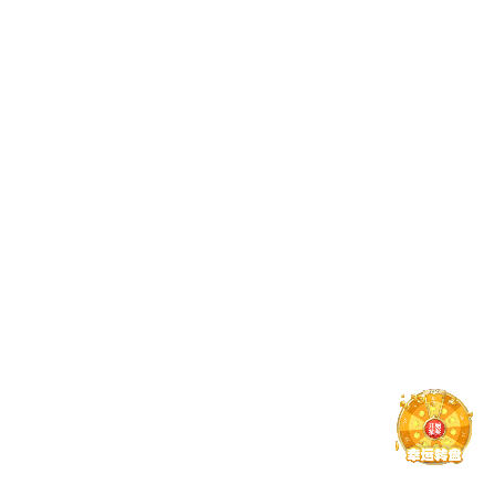
2026-07-25
南非珀西塔乌迎战韩国面对夹击时的处理
在世界杯的绿茵舞台上，每一寸空间的争夺都如同
刀尖上的舞蹈，而南非...
2026-07-25