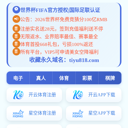
和任意球机会，完成精彩的破门或助攻。这种在定位球
时的威胁，正是美国队对阵土耳其这种可能收缩防守的
球队时，所急需的破局手段。土耳其队虽然技术出色，
但防空能力并非无懈可击，他们的后防在应对高球冲击
时，偶尔会露出破绽。因此，麦肯尼的存在，能在战术
层面上迫使对手在禁区内投入更多防守资源，从而为其
他队友创造空间。
当然，仅仅凭借定位球威胁，并不能完全确保麦肯尼的
首发位置。现代足球要求的不仅仅是前插得分，还包括
防守覆盖和传球稳定性。麦肯尼在跑动能力上毋庸置
疑，他能够持续地进行高位逼抢，并完成由攻转守时的
快速回撤。然而，他有时在传球选择上显得过于激进，
容易丢失球权。而土耳其队的中场往往拥有出色的控球
和转移能力，一旦麦肯尼的失误被抓住，就可能引发致
命的反击。如果他能在这场比赛中，展现出更稳健的护
球和分配球能力，那么他的定位球威胁才能真正成为美
国队进攻端的“核武器”。
在世界杯的赛前预测中，关于麦肯尼的位置分析成为了
热门话题。从美国队的战术体系来看，麦肯尼擅长在禁
区两侧的肋部区域活动，这与土耳其队可能采用的4后