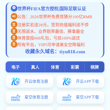
从战术博弈的角度来看，葡萄牙队经历欧洲杯洗礼后，
他们的传控体系已经相当成熟，B费在中场的组织调度
与B席的边路突破相得益彰。然而，面对哥伦比亚防守
时那种典型的南美式绞杀，葡萄牙队需要格外注意中场
的球权保护。数据模型显示，两支球队在过去五次交锋
中，有三次总进球数超过3个，这充分说明了双方进攻
端的开放性。对于葡萄牙而言，C罗在禁区内的支点作
用依然是破局的关键，而哥伦比亚则更加倚仗迪亚斯在
边路的内切射门。考虑到双方后防线都存在一定的轮换
可能，6月27日葡萄牙对哥伦比亚热门比分很可能呈现
出大开大合的局面。
回顾两支球队的历史恩怨，2006年世界杯小组赛的经典
一幕至今让人津津乐道。当时葡萄牙以2-1险胜，菲戈
的助攻与德科的远射成为了那个夏天的记忆注脚。十多
年过去，足球格局已然天翻地覆，但那种火药味与竞技
张力始终未曾消散。哥伦比亚球员脚下的技术细腻程度
令人叹为观止，他们善于在狭小空间内完成摆脱与致命
一传；而葡萄牙人则更擅长利用场地宽度拉开空当，随
后通过精准的传中找到对手防线的裂缝。这种风格上的
对冲，往往能催生出6月27日葡萄牙对哥伦比亚热门比