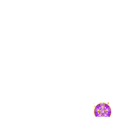
巴萨姆拉维迎战加拿大定位球防守职责可
&lt;前言&gt;当世界杯的烽火点燃每一寸草皮，定位
球往往成为决定天平倾斜...
2026-07-25
南非珀西塔乌迎战韩国面对夹击时的处理
在世界杯的绿茵舞台上，每一寸空间的争夺都如同
刀尖上的舞蹈，而南非...
2026-07-25