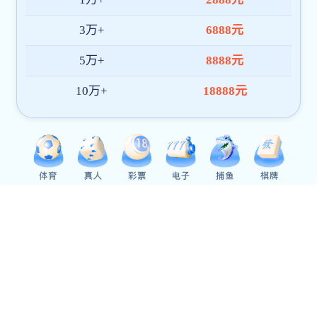
的高见吧。
上一篇：
上海海港足协杯决战冲冠
下一篇：
凯西面对库拉索能否稳定中场节奏
内容审核标准
阿拉维斯对话皇家贝蒂斯
西甲现代门将新赛季观察
门兴格拉德巴赫赛季主线
马拉加新赛季课题：如何处
西甲球队故事：西班牙人从
英冠防线漏洞背后：新援还