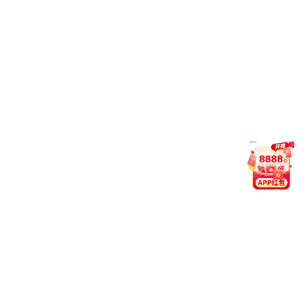
关于「阿拉维斯对话皇家贝蒂斯，角球第
1
一落点值得关注」
足球世界里，有些比赛的胜负手往往不取决
于星光熠熠的巨星，而是隐藏在那些看似机
械重复的战术细节中。当阿拉维斯在门迪索
罗萨球场迎战皇家贝蒂斯，一场看似寻常的
西甲对决，其暗藏的玄机或许就藏在每一次
角球攻防的弹道与落点预判里。这不仅是
力...
西甲现代门将新赛季观察：高空球控制与
2
站位选择 — 详细说明
当西班牙的阳光刺破伯纳乌与诺坎普的苍
穹，新赛季的西甲联赛如同一场精心编排的
战术博弈，已悄然拉开帷幕。在这个技术流
足球的殿堂，门将位置的革新正经历着前所
未有的范式迁移。过去，我们习惯用“扑救
反应”和“门线...