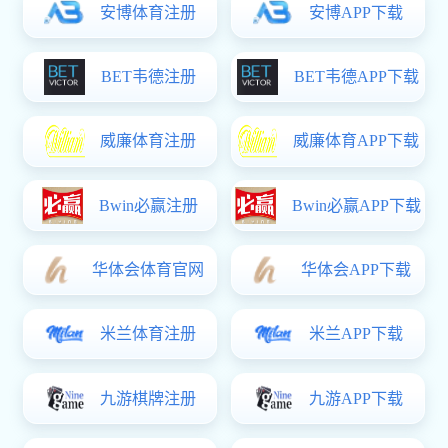
但足球的诡异之处在于，小组第二的争夺往往不仅关乎
实力，更是一道复杂的算数题。假设同组另一场比赛出
现极端结果，比如墨西哥大胜阿根廷，那么西班牙和沙
特都有可能陷入“赢了也不稳”的怪圈。西班牙若想锁定
第二，必须净胜沙特两球以上，因为一旦与墨西哥同
分，比较净胜球将处于劣势。而沙特只要不输球，就能
凭借首战积攒的优势，至少保证一个附加赛名额。这种
微妙心理，会迫使西班牙大举压上，从而将大脑和心脏
同时暴露在沙特锋线的刀刃前。西班牙主帅恩里克若无
法解决“攻不进去、退不甘心”的困境，这场博弈很可能
变成“非对称自杀攻击”的经典案例。
预测小组第二的关键，必须跳出“豪门必胜”的思维定
式。西班牙的传控体系在当代足球金字塔顶部已不再是
护身符，反而进化成沉重的镣铐。沙特恰恰具备破解这
种镣铐的钥匙：他们不惧怕持续的低位防守，因为西亚
球员的肌肉耐力和热适应能力远超欧洲；他们不追求控
球率，因为每次抢断后的纵深推进都像精准的外科手
术。再看看主帅勒纳尔的战术板：他曾两次带领非洲球
队在世界杯上创造奇迹，如今在西亚复刻“驯狮术”并非
天方夜谭。当西班牙球员的传球次数突破800次却换不
回一粒进球时，沙特的反击号角可能已经吹响。