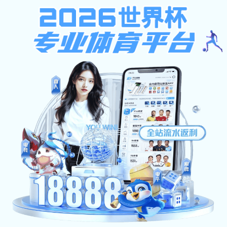
MK体育官方平台 - MK SPORTS中文官网
· 数据平台
MK体育官方...
MK体育官方平...
赛事服务专家...
体育看点
橄榄球爱好者
签名收藏
体育看点资讯 #15174
当命运的天平在卡塔尔的沙漠中剧烈摇摆，谁敢断言斗
牛士的铁蹄必将碾过阿拉伯骑士弯刀？世界杯小组赛的
最后一轮，当西班牙遇上沙特，悬念已如海市蜃楼般升
起：谁能夺得小组第二的出线权？是凭借传控艺术压制
对手的欧洲豪门，还是用顽强的防守反击书写黑马传奇
的西亚劲旅？在这场关乎荣誉与晋级的生死博弈中，沙
特显然不是任人宰割的羔羊，而西班牙也从未如此狼狈
地站在悬崖边缘。让我们撕开平庸的赛前预测，潜入这
场充满戏剧性的解剖。
首先，我们必须正视西班牙目前的尴尬处境。这支曾以
tiki-taka征服世界的球队，如今更像一座年久失修的精