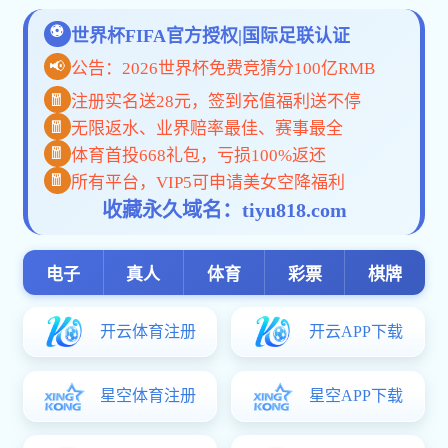
密钟表——齿轮依旧转动，但刺耳的摩擦声暴露出结构
性的疲惫。小组赛前两轮，西班牙控球率高达68%，但
转化效率却低得令人发指，场均射门21次仅进2球的表
现，暴露了锋线缺乏终结者的致命伤。莫拉塔的头球既
像救命稻草又像定时炸弹，而年轻边锋们在密集防守面
前的单打独斗，往往以丢球告终。更令人担忧的是，中
场指挥官佩德里的受伤缺阵，像一记重拳打碎了球队的
神经中枢。面对沙特，西班牙很可能延续“空有控球、难
破铁桶”的剧情，而这恰恰是沙特最渴望看到的剧本。
反观沙特，他们早已不是2002年那个被打出0:8的鱼
腩。在首战爆冷击败阿根廷的史诗过后，这支球队的精
神图腾已嵌入肌肉记忆：纪律严密的5-4-1防线，由队
长法拉杰指挥的反击箭头发起，以及边路快马如闪电般
冲击身后空间。对阵西班牙，沙特可以明牌执行“蹲坑防
守+偷鸡式反击”。数据显示，沙特在本届世界杯的场均
跑动距离高达112公里，高强度冲刺次数位列第三。这
种不惜体能的压迫，恰好能克制西班牙球员在60分钟后
的体能滑坡。若沙特能像对阵阿根廷时那样咬住前30分
钟，等到西班牙急躁情绪蔓延，或许就能像沙漠风暴般
卷走胜利。