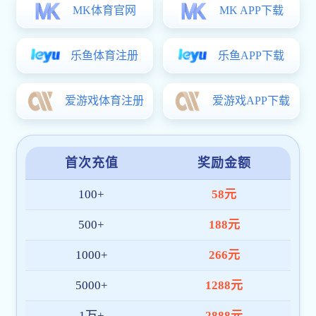
我们还可以从历史魔咒中寻找线索。世界杯历史上，欧
洲强队面对亚洲球队时，往往陷入“技术碾压”的幻觉，
但实际胜率并不稳固。2018年德国输韩国、2014年西
班牙输智利，都证明传控足球的玻璃天花板。沙特球员
的灵性和纪律，在关键战中总能激发出超常能量。若再
联想到沙特王储穆罕默德·本·萨勒曼对体育投资的野
心，以及国内民众对“亚洲之光”的狂热追捧，这支球队
的斗志大概率会突破物理极限。
最终，我的预测可能让西班牙球迷感到冰冷：沙特将以
1:1逼平西班牙，并凭借首轮爆冷的积分优势惊险夺得
小组第二。这并非对西班牙的侮辱，而是对足球世界“权
力更迭”的敬畏。当西班牙的传控沦为机械化的倒脚仪
式，当沙特的防守反击充满血肉感，小组第二的归属已
不是冷门，而是物竞天择的自然演化。当然，足球的终
极魅力在于它的不可预测性——也许西班牙突然在上帝
保佑下连进三球，也许沙特门将再次上演“飞天魔鬼”的
扑救。但至少在纸面推演中，沙特人距离那个原本属于
豪门的席位，只差一次勇敢的加速跑。
真正的悬念不在于谁更强，而在于谁更渴望突破宿命。